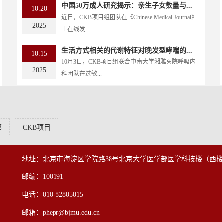
中国50万成人研究揭示：亲生子女数量与...
10.20
近日，CKB项目组团队在《Chinese Medical Journal》
2025
上在线发...
生活方式相关的代谢特征对晚发型哮喘的...
10.15
10月3日，CKB项目组联合中南大学湘雅医院呼吸内
2025
科团队在过敏...
部
CKB项目
地址：北京市海淀区学院路38号北京大学医学部医学科技楼（西楼
邮编：100191
电话：010-82805015
邮箱：phepr@bjmu.edu.cn